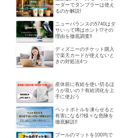
ーダーでタンブラーは使え
るのか解説!
ニューバランスの5740はダ
サいって噂はホント!?その
理由を徹底調査!!
ディズニーのチケット購入
で楽天カードが使えないと
きの対処法4つ
産休前に有給を使い切るほ
うが良いの？有給消化を上
手に使おう
ペットポトルを凍らせると
有害になる!?様々な危険を
徹底解説!!
プールのマットを100均で