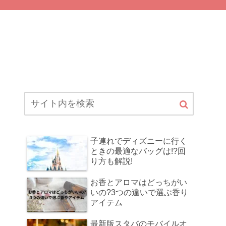
子連れでディズニーに行く
ときの最適なバッグは!?回
り方も解説!
お香とアロマはどっちがい
いの?3つの違いで選ぶ香り
アイテム
最新版スタバのモバイルオ