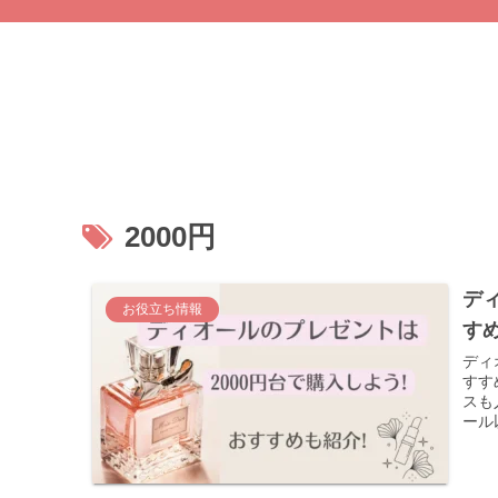
2000円
デ
お役立ち情報
すめ
ディ
すす
スも
ール