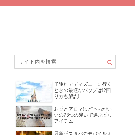
子連れでディズニーに行く
ときの最適なバッグは!?回
り方も解説!
お香とアロマはどっちがい
いの?3つの違いで選ぶ香り
アイテム
最新版スタバのモバイルオ