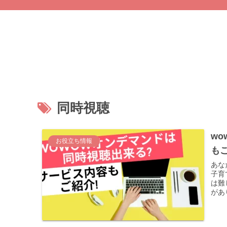
同時視聴
w
お役立ち情報
も
あな
子育
は難
があ