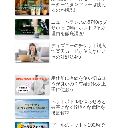
ーダーでタンブラーは使え
るのか解説!
ニューバランスの5740はダ
サいって噂はホント!?その
理由を徹底調査!!
ディズニーのチケット購入
で楽天カードが使えないと
きの対処法4つ
産休前に有給を使い切るほ
うが良いの？有給消化を上
手に使おう
ペットポトルを凍らせると
有害になる!?様々な危険を
徹底解説!!
プールのマットを100均で