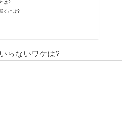
とは?
贈るには?
いらないワケは?