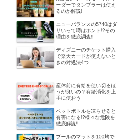
ーダーでタンブラーは使え
るのか解説!
ニューバランスの5740はダ
サいって噂はホント!?その
理由を徹底調査!!
ディズニーのチケット購入
で楽天カードが使えないと
きの対処法4つ
産休前に有給を使い切るほ
うが良いの？有給消化を上
手に使おう
ペットポトルを凍らせると
有害になる!?様々な危険を
徹底解説!!
プールのマットを100均で