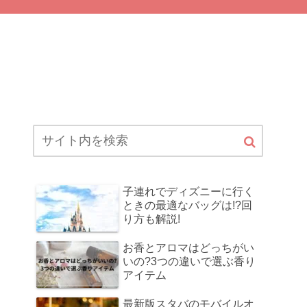
子連れでディズニーに行く
ときの最適なバッグは!?回
り方も解説!
お香とアロマはどっちがい
いの?3つの違いで選ぶ香り
アイテム
最新版スタバのモバイルオ