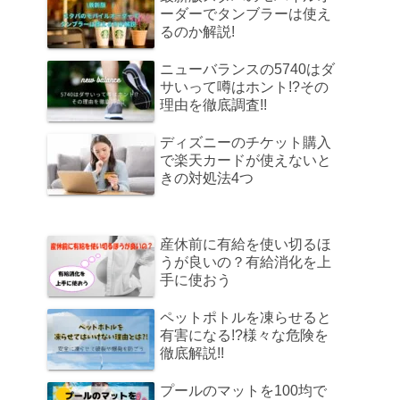
ーダーでタンブラーは使え
るのか解説!
ニューバランスの5740はダ
サいって噂はホント!?その
理由を徹底調査!!
ディズニーのチケット購入
で楽天カードが使えないと
きの対処法4つ
産休前に有給を使い切るほ
うが良いの？有給消化を上
手に使おう
ペットポトルを凍らせると
有害になる!?様々な危険を
徹底解説!!
プールのマットを100均で