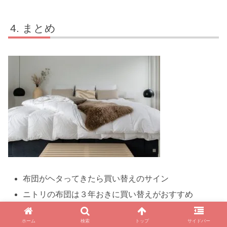
まとめ
布団がヘタってきたら買い替えのサイン
ニトリの布団は３年おきに買い替えがおすすめ
ニトリの布団は安価だが高品質で来客用布団として
ホーム
検索
トップ
サイドバー
も使える