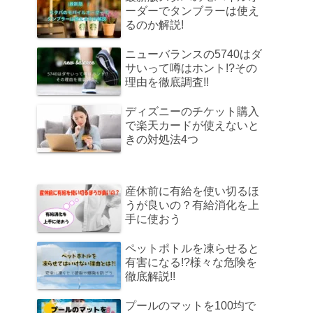
ーダーでタンブラーは使え
るのか解説!
ニューバランスの5740はダ
サいって噂はホント!?その
理由を徹底調査!!
ディズニーのチケット購入
で楽天カードが使えないと
きの対処法4つ
産休前に有給を使い切るほ
うが良いの？有給消化を上
手に使おう
ペットポトルを凍らせると
有害になる!?様々な危険を
徹底解説!!
プールのマットを100均で