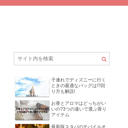
子連れでディズニーに行く
ときの最適なバッグは!?回
り方も解説!
お香とアロマはどっちがい
いの?3つの違いで選ぶ香り
アイテム
最新版スタバのモバイルオ