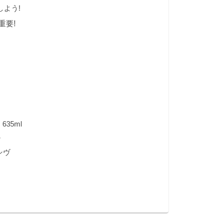
しよう!
重要!
635ml
チ
シヴ