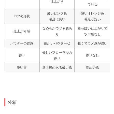
仕上がり
ている
薄いピンク色
薄いオレンジ色
パフの形状
毛足は長い
毛足が短い
なめらかでツヤ感あ
粉っぽい仕上がりで
仕上がり感
り
ツヤ感なし
パウダーの質感
細かいパウダー状
粗くてラメ感が強い
優しいフローラルの
香り
香りなし
香り
説明書
透け感のある薄い紙
厚めの紙
外箱