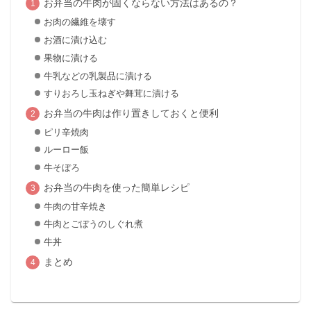
お弁当の牛肉が固くならない方法はあるの？
お肉の繊維を壊す
お酒に漬け込む
果物に漬ける
牛乳などの乳製品に漬ける
すりおろし玉ねぎや舞茸に漬ける
お弁当の牛肉は作り置きしておくと便利
ピリ辛焼肉
ルーロー飯
牛そぼろ
お弁当の牛肉を使った簡単レシピ
牛肉の甘辛焼き
牛肉とごぼうのしぐれ煮
牛丼
まとめ