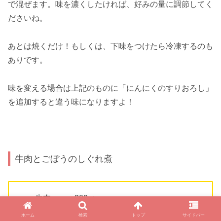
で混ぜます。味を濃くしたければ、好みの量に調節してく
ださいね。
あとは焼くだけ！もしくは、下味をつけたら冷凍するのも
ありです。
味を変える場合は上記のものに「にんにくのすりおろし」
を追加すると違う味になりますよ！
牛肉とごぼうのしぐれ煮
牛肉・・・200ｇ
ごぼう・・・100ｇ
ホーム
検索
トップ
サイドバー