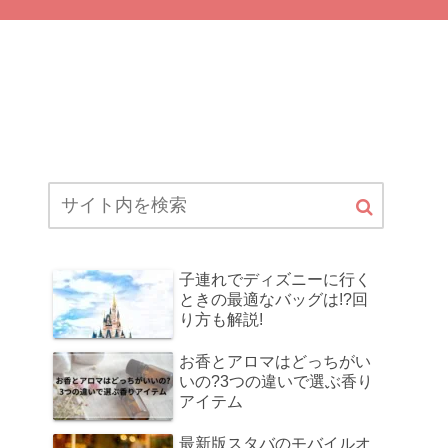
子連れでディズニーに行く
ときの最適なバッグは!?回
り方も解説!
お香とアロマはどっちがい
いの?3つの違いで選ぶ香り
アイテム
最新版スタバのモバイルオ