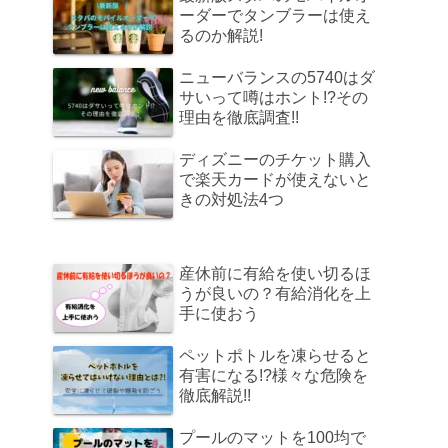
ーダーでタンブラーは使え
るのか解説!
ニューバランスの5740はダ
サいって噂はホント!?その
理由を徹底調査!!
ディズニーのチケット購入
で楽天カードが使えないと
きの対処法4つ
産休前に有給を使い切るほ
うが良いの？有給消化を上
手に使おう
ペットポトルを凍らせると
有害になる!?様々な危険を
徹底解説!!
プールのマットを100均で