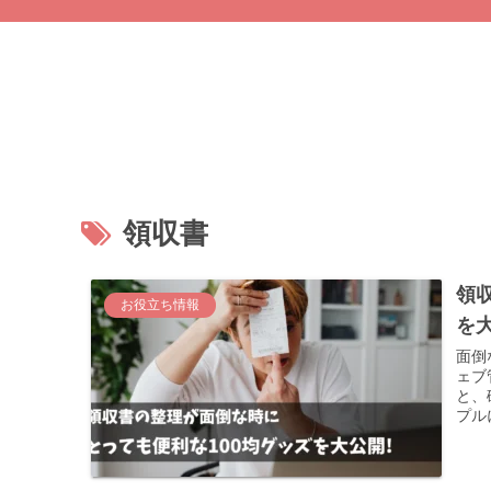
領収書
領
お役立ち情報
を大
面倒
ェブ
と、
プル