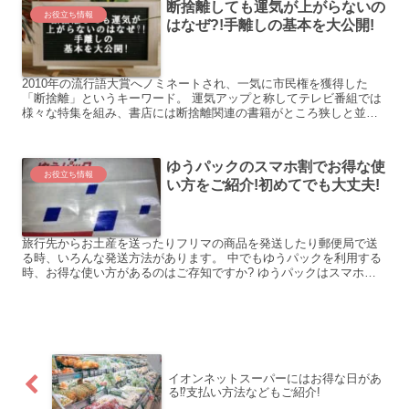
断捨離しても運気が上がらないの
お役立ち情報
はなぜ?!手離しの基本を大公開!
2010年の流行語大賞へノミネートされ、一気に市民権を獲得した
「断捨離」というキーワード。 運気アップと称してテレビ番組では
様々な特集を組み、書店には断捨離関連の書籍がところ狭しと並ん
でいます。 しかし「断捨離したのに運気が全然上がらない」...
ゆうパックのスマホ割でお得な使
お役立ち情報
い方をご紹介!初めてでも大丈夫!
旅行先からお土産を送ったりフリマの商品を発送したり郵便局で送
る時、いろんな発送方法があります。 中でもゆうパックを利用する
時、お得な使い方があるのはご存知ですか? ゆうパックはスマホ割
を使うことによって、お得に発送ができるんです。 ゆうパッ...
イオンネットスーパーにはお得な日があ
る⁉支払い方法などもご紹介!