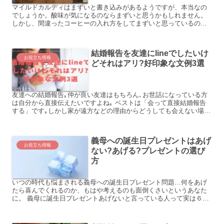
マイルドカルディはまずいと書き込みがあるようですが、本当なの
でしょうか。酸味が気になるのならまずいと思うかもしれません。
しかし、間違ったコーヒーの入れ方をしてまずいと思っているのな
らもったいないです。さらに美味しい入れ方もご紹介しています。
結婚報告を友達にlineでしたいけ
お役立ち情報
どそれはアリ?好印象な文例3選
友達への結婚報告｡仲が良い友達はもちろん､お世話になっている方
は自分から直接伝えたいですよね｡ ベストは「会って直接結婚報告
する」です｡しかし家が遠方などの理由からどうしても会えない場合
もあります｡ そんな時すぐ連絡できるlineや､不特定...
義母への誕生日プレゼントはあげ
お役立ち情報
ない?あげる?プレゼントの選び
方
いつの時代も悩まされる義母への誕生日プレゼント問題…何をあげ
たら喜んでくれるのか、もはや考えるのも面倒くさいというあなた
に。 義母に誕生日プレゼントあげないと言っている人って実は６割
もいるそうです。 あれ？皆、意外と誕生日プレゼントあげない...