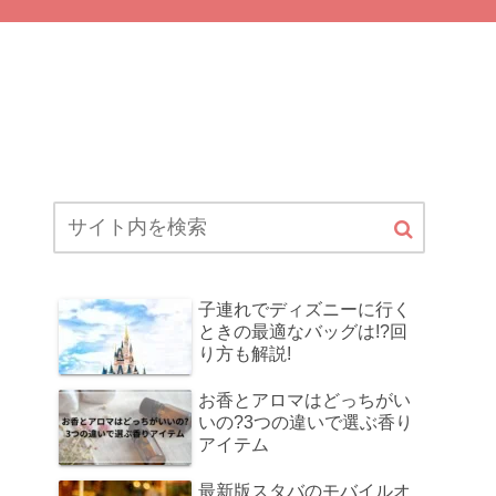
子連れでディズニーに行く
ときの最適なバッグは!?回
り方も解説!
お香とアロマはどっちがい
いの?3つの違いで選ぶ香り
アイテム
最新版スタバのモバイルオ