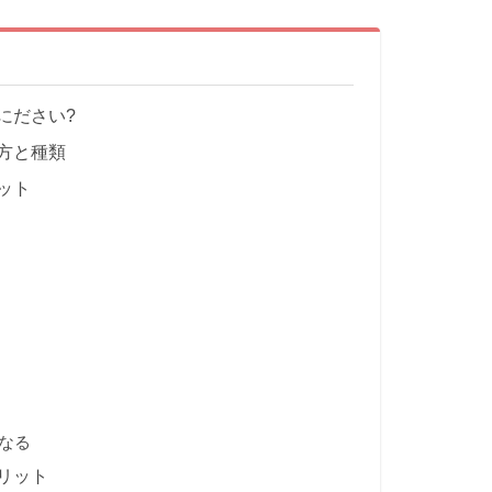
にださい?
方と種類
ット
なる
リット