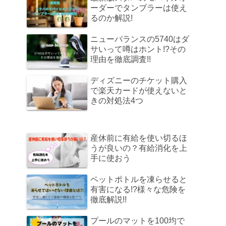
ーダーでタンブラーは使え
るのか解説!
ニューバランスの5740はダ
サいって噂はホント!?その
理由を徹底調査!!
ディズニーのチケット購入
で楽天カードが使えないと
きの対処法4つ
産休前に有給を使い切るほ
うが良いの？有給消化を上
手に使おう
ペットポトルを凍らせると
有害になる!?様々な危険を
徹底解説!!
プールのマットを100均で