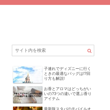
子連れでディズニーに行く
ときの最適なバッグは!?回
り方も解説!
お香とアロマはどっちがい
いの?3つの違いで選ぶ香り
アイテム
最新版スタバのモバイルオ