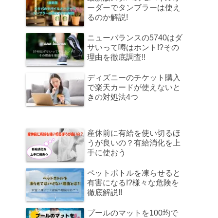
ーダーでタンブラーは使え
るのか解説!
ニューバランスの5740はダ
サいって噂はホント!?その
理由を徹底調査!!
ディズニーのチケット購入
で楽天カードが使えないと
きの対処法4つ
産休前に有給を使い切るほ
うが良いの？有給消化を上
手に使おう
ペットポトルを凍らせると
有害になる!?様々な危険を
徹底解説!!
プールのマットを100均で