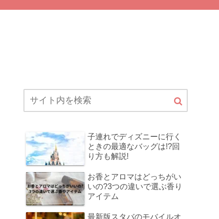
子連れでディズニーに行く
ときの最適なバッグは!?回
り方も解説!
お香とアロマはどっちがい
いの?3つの違いで選ぶ香り
アイテム
最新版スタバのモバイルオ