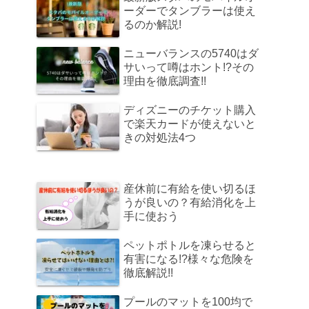
ーダーでタンブラーは使え
るのか解説!
ニューバランスの5740はダ
サいって噂はホント!?その
理由を徹底調査!!
ディズニーのチケット購入
で楽天カードが使えないと
きの対処法4つ
産休前に有給を使い切るほ
うが良いの？有給消化を上
手に使おう
ペットポトルを凍らせると
有害になる!?様々な危険を
徹底解説!!
プールのマットを100均で