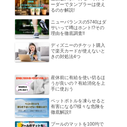
ーダーでタンブラーは使え
るのか解説!
ニューバランスの5740はダ
サいって噂はホント!?その
理由を徹底調査!!
ディズニーのチケット購入
で楽天カードが使えないと
きの対処法4つ
産休前に有給を使い切るほ
うが良いの？有給消化を上
手に使おう
ペットポトルを凍らせると
有害になる!?様々な危険を
徹底解説!!
プールのマットを100均で