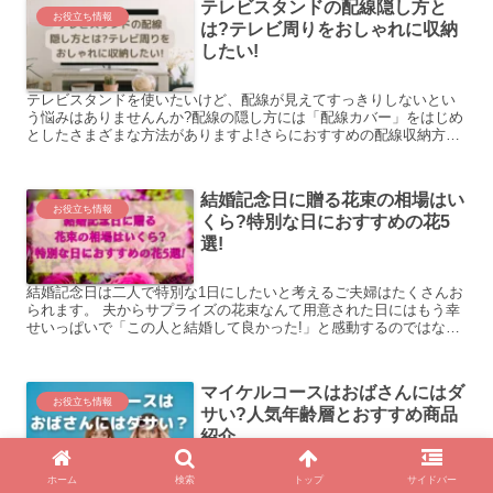
テレビスタンドの配線隠し方と
お役立ち情報
は?テレビ周りをおしゃれに収納
したい!
テレビスタンドを使いたいけど、配線が見えてすっきりしないとい
う悩みはありませんんか?配線の隠し方には「配線カバー」をはじめ
としたさまざまな方法がありますよ!さらにおすすめの配線収納方法
や配線を隠すときの注意点も紹介しています。
結婚記念日に贈る花束の相場はい
お役立ち情報
くら?特別な日におすすめの花5
選!
結婚記念日は二人で特別な1日にしたいと考えるご夫婦はたくさんお
られます。 夫からサプライズの花束なんて用意された日にはもう幸
せいっぱいで「この人と結婚して良かった!」と感動するのではない
でしょうか。 毎年同じ花束を贈り続けるのも、かっこいい...
マイケルコースはおばさんにはダ
お役立ち情報
サい?人気年齢層とおすすめ商品
紹介
ホーム
検索
トップ
サイドバー
マイケルコースの店舗へ行ったことはありますか？ ブランドの正規