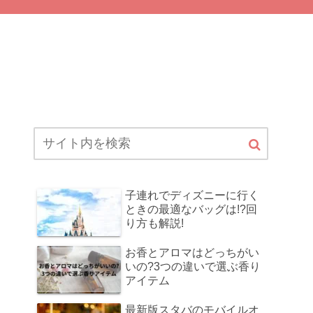
子連れでディズニーに行く
ときの最適なバッグは!?回
り方も解説!
お香とアロマはどっちがい
いの?3つの違いで選ぶ香り
アイテム
最新版スタバのモバイルオ