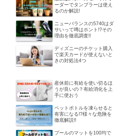
ーダーでタンブラーは使え
るのか解説!
ニューバランスの5740はダ
サいって噂はホント!?その
理由を徹底調査!!
ディズニーのチケット購入
で楽天カードが使えないと
きの対処法4つ
産休前に有給を使い切るほ
うが良いの？有給消化を上
手に使おう
ペットポトルを凍らせると
有害になる!?様々な危険を
徹底解説!!
プールのマットを100均で