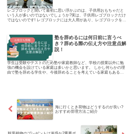
レゴブロックと聞いて最初に思い浮かぶのは、子供用おもちゃだと
いう人が多いのではないでしょうか?実は、子供用レゴブロックだけ
ではないのです! レゴブロックには大人用があり、レゴブロックを趣
味にしている大人が多くいます。 レゴブロックはデンマー...
塾を辞めるには何日前に言うべ
お役立ち情報
き？辞める際の伝え方や注意点解
説！
学生は受験やテストのため塾や家庭教師など、学校の授業以外に勉
強の機会を設けている家庭は多いかと思います。 しかし何らかの理
由で塾を辞める学生や、今後辞めることを考えている家庭もあるの
ではないでしょうか。 塾を辞める理由は人それぞれですが、い...
海に行くとき荷物はどうするのが良い?
おすすめ管理方法ご紹介
観葉植物のプレゼントは迷惑か?重要ポ