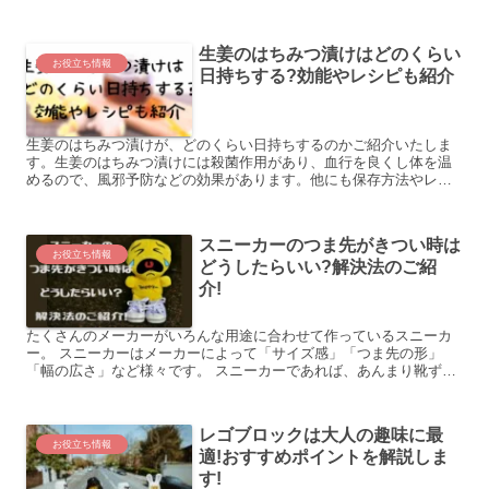
いですよね。 TVCMで「おにぎりと合う」や「僕は紅茶派」...
生姜のはちみつ漬けはどのくらい
お役立ち情報
日持ちする?効能やレシピも紹介
生姜のはちみつ漬けが、どのくらい日持ちするのかご紹介いたしま
す。生姜のはちみつ漬けには殺菌作用があり、血行を良くし体を温
めるので、風邪予防などの効果があります。他にも保存方法やレシ
ピなど紹介していますのでご参考にしてください。
スニーカーのつま先がきつい時は
お役立ち情報
どうしたらいい?解決法のご紹
介!
たくさんのメーカーがいろんな用途に合わせて作っているスニーカ
ー。 スニーカーはメーカーによって「サイズ感」「つま先の形」
「幅の広さ」など様々です。 スニーカーであれば、あんまり靴ずれ
もしないし、楽だからどれでも大丈夫だと思いますよね? しか...
レゴブロックは大人の趣味に最
お役立ち情報
適!おすすめポイントを解説しま
す!