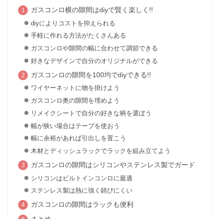
ガスコンロ横の隙間はdiyで賢く楽しく!!
diyによりコストを抑えられる
手軽に作れる方法がたくさんある
ガスコンロや隙間の幅に合わせて調節できる
好きなデザインで自分のオリジナルができる
ガスコンロの隙間を100均でdiyできる!!
ワイヤーネットに物を掛けよう
ガスコンロ奥の隙間を埋めよう
リメイクシートで自分の好きな柄を選ぼう
幅が狭い場合はテープを使おう
幅に余裕があれば引出しを置こう
木材とディッシュラックでラックを組み立てよう
ガスコンロの隙間はシリコンやステンレス製でガード
シリコンはビルトインコンロに最適
ステンレス製は熱に強く錆びにくい
ガスコンロの隙間はラックも便利
まとめ