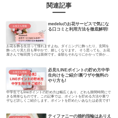
関連記事
medeluのお花サービスで気にな
お役立ち情報
る口コミと利用方法を徹底解明!
お花を飾る生活って憧れますよね。ダイニングに飾ったり、玄関を
飾ったり見た目も華やかで、嬉しくなります。 そう思っても、お花
屋さんで毎回買うのは面倒です。金額もそれなりにかかって掛かり
ます。 そこで見つけたのが、medeluというお花を自宅に...
必見!LINEポイントの貯め方中学
お役立ち情報
生向けをご紹介!裏ワザや無料の
やり方も!
中学生でもlineポイントの貯め方は幅広くあり、どれも隙間時間にで
きる簡単なものです。この記事では、ポイントを貯める方法や裏ワ
ザなど詳しくご紹介します。ポイントを貯めたいあなたは必見です!
ティファニーの婚約指輪はありえ