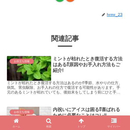
hrmr_23
関連記事
ミントが枯れたとき復活する方法
お役立ち情報
はある⁉原因やお手入れ方法もご
紹介!
ミントが枯れたとき復活する方法はあるのか⁉季節、水やりの仕方、
病気、害虫駆除、お手入れの仕方で復活する可能性があります。手
元のあるミントが枯れていても、後始末をしてしまう前にひと手間
加え、復活させましょう。
内祝いにアイスは困る⁉︎喜ばれる
お役立ち情報
ために必要なことはコレ‼︎
ホーム
検索
トップ
サイドバー