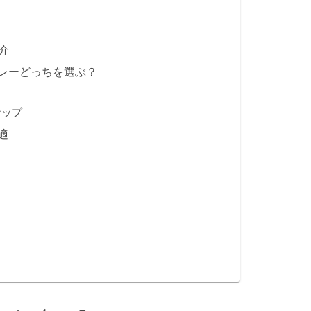
介
レーどっちを選ぶ？
ナップ
適