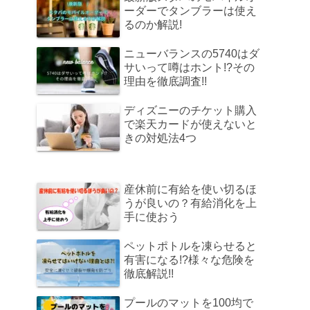
ーダーでタンブラーは使え
るのか解説!
ニューバランスの5740はダ
サいって噂はホント!?その
理由を徹底調査!!
ディズニーのチケット購入
で楽天カードが使えないと
きの対処法4つ
産休前に有給を使い切るほ
うが良いの？有給消化を上
手に使おう
ペットポトルを凍らせると
有害になる!?様々な危険を
徹底解説!!
プールのマットを100均で