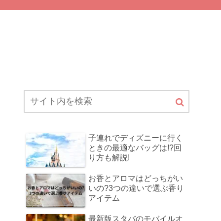
子連れでディズニーに行く
ときの最適なバッグは!?回
り方も解説!
お香とアロマはどっちがい
いの?3つの違いで選ぶ香り
アイテム
最新版スタバのモバイルオ