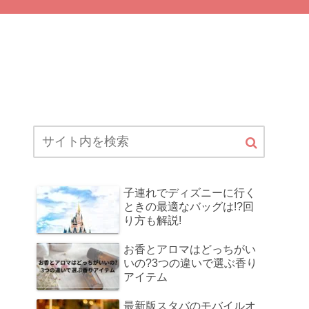
子連れでディズニーに行く
ときの最適なバッグは!?回
り方も解説!
お香とアロマはどっちがい
いの?3つの違いで選ぶ香り
アイテム
最新版スタバのモバイルオ