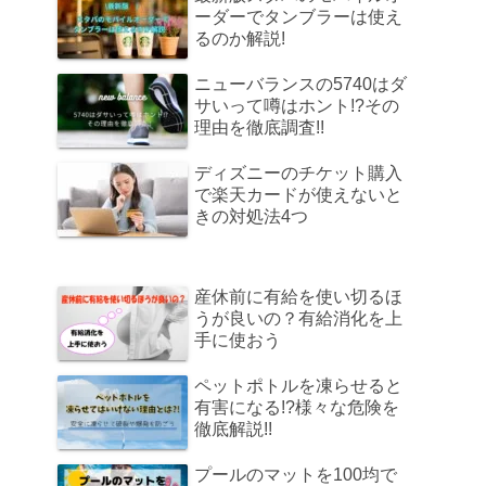
ーダーでタンブラーは使え
るのか解説!
ニューバランスの5740はダ
サいって噂はホント!?その
理由を徹底調査!!
ディズニーのチケット購入
で楽天カードが使えないと
きの対処法4つ
産休前に有給を使い切るほ
うが良いの？有給消化を上
手に使おう
ペットポトルを凍らせると
有害になる!?様々な危険を
徹底解説!!
プールのマットを100均で