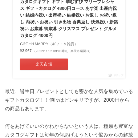
カタログギフト ギフト 華むすび マリープレシャ
ス ギフトカタログ 4800円コース あす楽 出産内祝
い 結婚内祝い 出産祝い 結婚祝い お返し お祝い返
し 内祝い お祝い 引き出物 香典返し 快気祝い 新築
祝い お歳暮 御歳暮 クリスマス プレゼント グルメ
カタログ 4000円
GiftField MARRY（ギフト＆雑貨）
¥3,967
（2022/11/05 09:08時点 | 楽天市場調べ）
楽天市場
ポチップ
最近、誕生日プレゼントとしても密かな人気を集めている
ギフトカタログ！！値段はピンキリですが、2000円から
の商品もあります。
何をあげていいのかわからないという人は、種類も豊富な
カタログギフトは毎年の何あげようという悩みからの解放