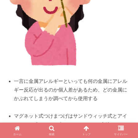
一言に金属アレルギーといっても何の金属にアレル
ギー反応が出るのか個人差があるため、どの金属に
かぶれてしまうか調べてから使用する
マグネット式つけまつげはサンドウィッチ式とアイ
ライナー式の2タイプあり、メーカーや産地によって
耐久性等の口コミの幅が広い
ホーム
検索
トップ
サイドバー