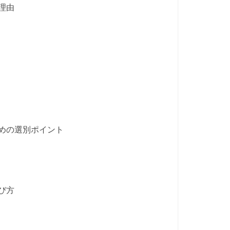
理由
めの選別ポイント
び方