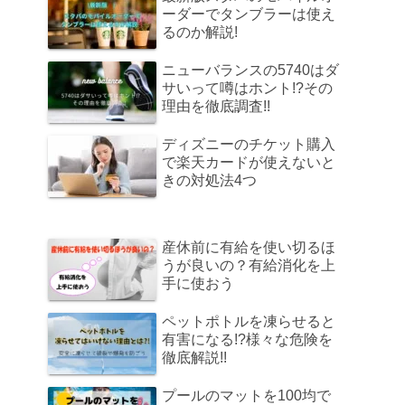
ーダーでタンブラーは使え
るのか解説!
ニューバランスの5740はダ
サいって噂はホント!?その
理由を徹底調査!!
ディズニーのチケット購入
で楽天カードが使えないと
きの対処法4つ
産休前に有給を使い切るほ
うが良いの？有給消化を上
手に使おう
ペットポトルを凍らせると
有害になる!?様々な危険を
徹底解説!!
プールのマットを100均で