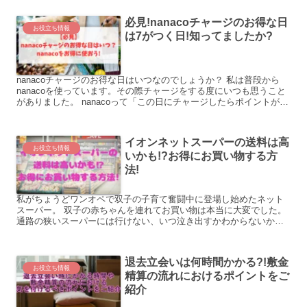
必見!nanacoチャージのお得な日
お役立ち情報
は7がつく日!知ってましたか?
nanacoチャージのお得な日はいつなのでしょうか？ 私は普段から
nanacoを使っています。その際チャージをする度にいつも思うこと
がありました。 nanacoって「この日にチャージしたらポイントがも
らえてお得ですよ!」みたいな日はないのか...
イオンネットスーパーの送料は高
お役立ち情報
いかも!?お得にお買い物する方
法!
私がちょうどワンオペで双子の子育て奮闘中に登場し始めたネット
スーパー。 双子の赤ちゃんを連れてお買い物は本当に大変でした。
通路の狭いスーパーには行けない、いつ泣き出すかわからないから
ゆっくり商品も見れない… そんな時、現れたネットスーパー...
退去立会いは何時間かかる?!敷金
お役立ち情報
精算の流れにおけるポイントをご
紹介