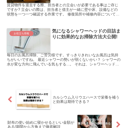
賃貸物件を退去する際、担当者との立会いが必要である事はご存じ
ですか? 立会いの際は、担当者と借主が一緒に壁や床、設備などの
状態を一つ一つ確認する作業です。 修復箇所や補修内容について借
主と管理会社との間で認識がズレてしまわない様、出来る限り...
気になるシャワーヘッドの目詰ま
お役立ち情報
りに効果的なお掃除方法大公開!
毎日のお風呂掃除、ご苦労様です。すっきりきれいなお風呂は気持
ちがいいですね。 最近シャワーの勢いが弱くないかい？ シャワーの
水が変な方向に飛んでいる気もする...。 それは、シャワーヘッドが
汚れにより、目詰まりしているサインです。 シャワー...
カルシウム入りウエハースで栄養を補う
と効果は期待できる？
財布の使い始めに寝かせるといい金額が
ある!期間から方角まで徹底解説