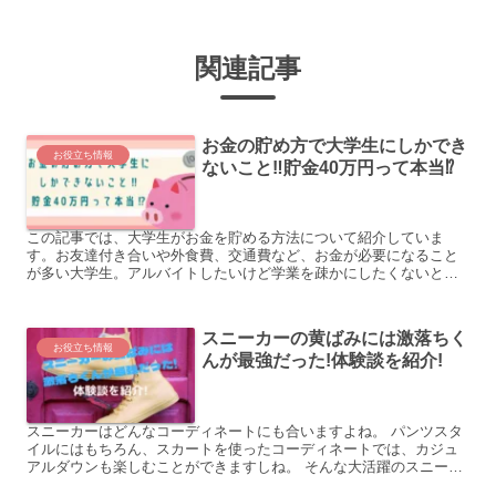
関連記事
お金の貯め方で大学生にしかでき
お役立ち情報
ないこと‼貯金40万円って本当⁉
この記事では、大学生がお金を貯める方法について紹介していま
す。お友達付き合いや外食費、交通費など、お金が必要になること
が多い大学生。アルバイトしたいけど学業を疎かにしたくないとい
うあなた。必見の内容となっています!就活を有利に運ぶことができ
るかも⁉
スニーカーの黄ばみには激落ちく
お役立ち情報
んが最強だった!体験談を紹介!
スニーカーはどんなコーディネートにも合いますよね。 パンツスタ
イルにはもちろん、スカートを使ったコーディネートでは、カジュ
アルダウンも楽しむことができますしね。 そんな大活躍のスニーカ
ーですが、使っているうちに黄ばみ始めてしまう、なんてこと...